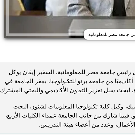
س جامعة مصر للمعلوماتية
ل رئيس جامعة مصر للمعلوماتية، السفير إيفان يوكل
اديميًا من جامعة برنو للتكنولوجيا، بمقر الجامعة في
اهج المتداولة للبكالوريا
ة، لبحث سبل تعزيز التعاون الأكاديمي والبحثي المشترك.
لإعلان الرسمي قبل نهاية
خبيرة فنلندية: إذا فشل طالب في الفه
غسطس
فالمشكلة ليست فيه.. بل في...
يك، وكيل كلية تكنولوجيا المعلومات لشئون البحث
و، فيما شارك من جانب الجامعة عمداء الكليات الأربع،
 الأعمال، وعدد من أعضاء هيئة التدريس.