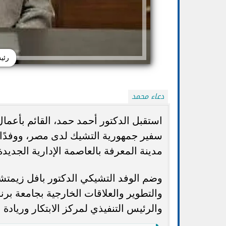
رئي
دعاء محمد
استقبل الدكتور أحمد حمد، القائم بأعما
سفير جمهورية التشيك لدى مصر، ووفدًا أك
وزارة التعليم: المن
مدينة المعرفة بالعاصمة الإدارية الجديد
تظلمات الثانوية العامة 2026.. التعليم: تعديل
المصرية مزيفة.. وا
الدرجات ورد الرسوم للطلاب المستحقين
أ
وضم الوفد التشيكي الدكتور بافل زيمتش
والتطوير والعلاقات الخارجية بجامعة برن
والرئيس التنفيذي لمركز الابتكار وريادة