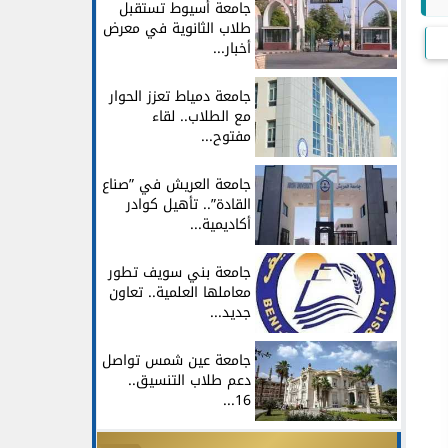
جامعة أسيوط تستقبل
طلاب الثانوية في معرض
أخبار...
جامعة دمياط تعزز الحوار
مع الطلاب.. لقاء
مفتوح...
جامعة العريش في ”صناع
القادة”.. تأهيل كوادر
أكاديمية...
جامعة بني سويف تطور
معاملها العلمية.. تعاون
جديد...
جامعة عين شمس تواصل
دعم طلاب التنسيق..
16...