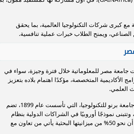
مع كبرى شركات التكنولوجيا العالمية، بما يحقق
ق الصناعي، ويمنح الطلاب خبرات عملية تنافسية.
صر
ت جامعة مصر للمعلوماتية خلال فترة وجيزة، سواء في
رامج الأكاديمية المتخصصة، مؤكدًا اهتمام بلاده بتعزيز
ث العلمي.
بدوره، أوضح الدكتور بافل زيمتشيك أن جامعة برنو للتكنولوجيا، التي تأسست عام 1899، تضم
لية تكنولوجيا المعلومات منذ عام 2002، وتتبنى نموذجًا أوروبيًا في الشراكات الدولية بنظام
(3+2) لمنح درجة الماجستير، مشيرًا إلى أن نحو 50% من ميزانيتها البحثية يأتي من تعاون مع