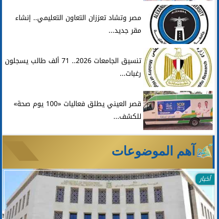
مصر وتشاد تعززان التعاون التعليمي.. إنشاء
مقر جديد...
تنسيق الجامعات 2026.. 71 ألف طالب يسجلون
رغبات...
قصر العيني يطلق فعاليات «100 يوم صحة»
للكشف...
آهم الموضوعات
أخبار