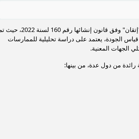
جاءت الورشة في إطار تفعيل دور هيئة "إتقان" وفق قانون إنشائها رقم 160 لسنة 2022، ح
اس الجودة، يعتمد على دراسة تحليلية للممارسات
لي الجهات المعنية.
ائدة من دول عدة، من بينها: