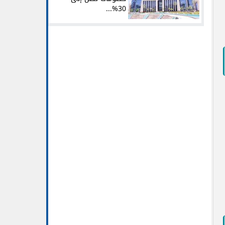
30%...