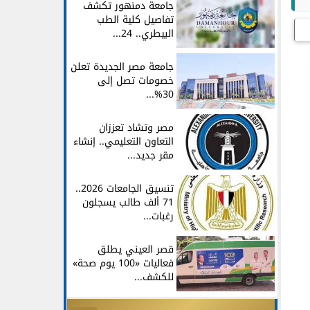
جامعة دمنهور تكشف
تفاصيل كلية الطب
البيطري.. 24...
جامعة مصر الجديدة تعلن
خصومات تصل إلى
30%...
مصر وتشاد تعززان
التعاون التعليمي.. إنشاء
مقر جديد...
تنسيق الجامعات 2026..
71 ألف طالب يسجلون
رغبات...
قصر العيني يطلق
فعاليات «100 يوم صحة»
للكشف...