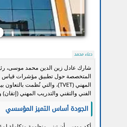
دعاء محمد
شارك عادل زين الدين محمد موسى، رئيس
المتخصصة حول تطبيق مؤشرات قياس الجو
المهني (TVET)، والتي نُظمت بال
تنسيق الجامعات 2026.. التعليم تتيح تعديل
الضوابط والموعد 
الرغبات أكثر من مرة حتى الأحد...
ا
الفني والتقني والتدريب المهني (إتقان) 
الجودة أساس التميز المؤسسي
أكد موسى أن تبني منظومة متكاملة لمؤ