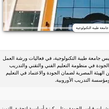
جامعة طيبة التكنولوجية
 جامعة طيبة التكنولوجية، في فعاليات ورشة العمل
دة في منظومة التعليم الفني والتقني والتدريب
تظلمات الثانوية العامة 2026.. التعليم تحدد
تعاون بين الهيئة المصرية لضمان الجودة والاعتماد في التعليم
النهائي وخطوات تقديم
جامعة دمنهور تكشف تفاصيل كلية ال
لطلب
البيطري.. 24 قسمًا و3 برامج مميزة...
ومؤسسة التدريب الأوروبية.
شرات قياس الجودة يمثل ركيزة أساسية لتحقيق التميز