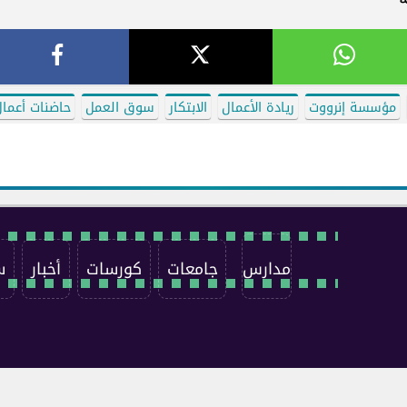
مؤسسة إنرووت
ريادة الأعمال
الابتكار
سوق العمل
حاضنات أعما
مدارس
جامعات
كورسات
أخبار
س