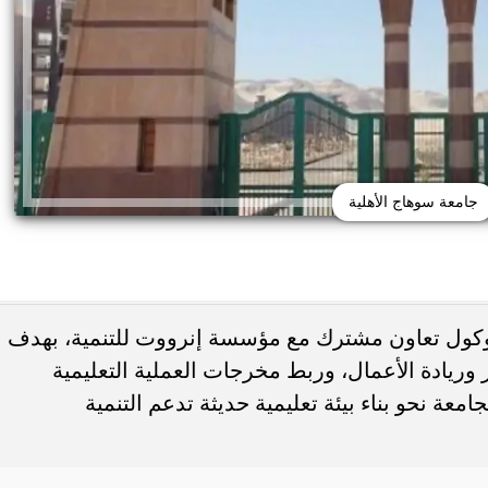
جامعة سوهاج الأهلية
تظلمات الثانوية العامة 2026.. التعليم تحدد
النهائي وخطوات تقديم
جامعة دمنهور تكشف تفاصيل كلية ال
وكول تعاون مشترك مع مؤسسة إنرووت للتنمية، بهدف
لطلب
البيطري.. 24 قسمًا و3 برامج مميزة...
 وريادة الأعمال، وربط مخرجات العملية التعليمية
عة نحو بناء بيئة تعليمية حديثة تدعم التنمية