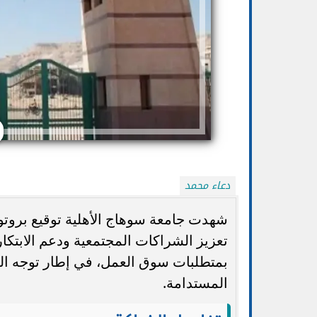
دعاء محمد
تنسيق الجامعات 2026.. التعليم تتيح تعديل
الضوابط والموعد 
شهدت جامعة سوهاج الأهلية توقيع بروت
الرغبات أكثر من مرة حتى الأحد...
ا
تعزيز الشراكات المجتمعية ودعم الابتكار
بمتطلبات سوق العمل، في إطار توجه الجام
المستدامة.