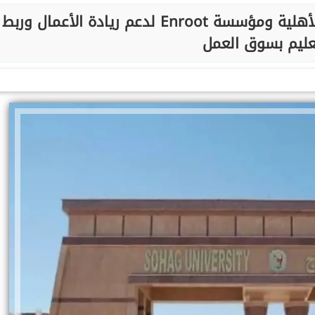
شراكة مبتكرة بين جامعة سوهاج الأهلية ومؤسسة Enroot لدعم ريادة الأعمال وربط
عليم بسوق العمل