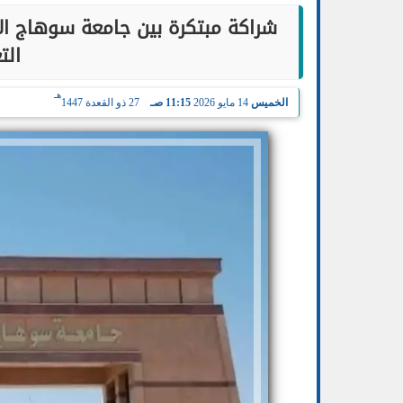
الت
هـ
الخميس
14 مايو 2026
11:15 صـ
27 ذو القعدة 1447