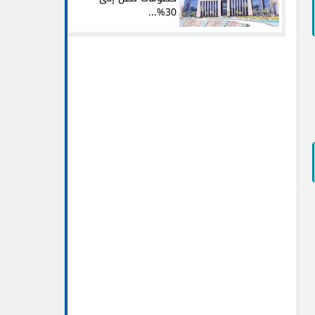
30%...