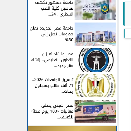
جامعة دمنهور تكشف
تفاصيل كلية الطب
البيطري.. 24...
جامعة مصر الجديدة تعلن
خصومات تصل إلى
30%...
مصر وتشاد تعززان
التعاون التعليمي.. إنشاء
مقر جديد...
تنسيق الجامعات 2026..
71 ألف طالب يسجلون
رغبات...
قصر العيني يطلق
فعاليات «100 يوم صحة»
للكشف...