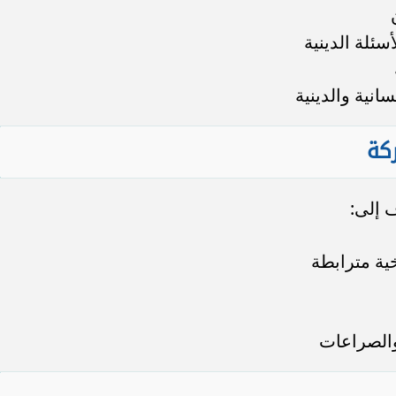
سئلة الدينية
انية والدينية
كة
 إلى:
خية مترابطة
والصراعات