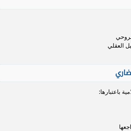
الروحي
ل العقلي
ضاري
ة باعتبارها:
جعها