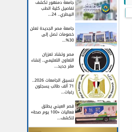
جامعة دمنهور تكشف
تفاصيل كلية الطب
البيطري.. 24...
جامعة مصر الجديدة تعلن
خصومات تصل إلى
30%...
مصر وتشاد تعززان
التعاون التعليمي.. إنشاء
مقر جديد...
تنسيق الجامعات 2026..
71 ألف طالب يسجلون
رغبات...
قصر العيني يطلق
فعاليات «100 يوم صحة»
للكشف...