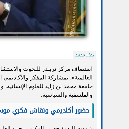
دعاء محمد
استضاف مركز تريندز للبحوث والاستشارا
العالمية»، بمشاركة المفكر والأكاديمي
جامعة محمد بن زايد للعلوم الإنسانية، و
تنسيق الجامعات 2026.. التعليم تتيح تعديل
الضوابط والموعد 
الرغبات أكثر من مرة حتى الأحد...
ا
والفلسفية والسياسية.
حضور أكاديمي ونقاش فكري موس
شهدت الندوة حضور الدكتور محمد العلي ال