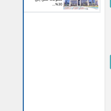
30%...