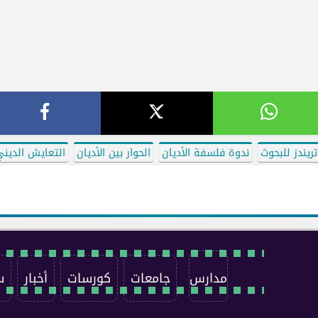
تريندز للبحوث
ندوة فلسفة الأديان
الحوار بين الأديان
التعايش الدين
مدارس
جامعات
كورسات
أخبار
س