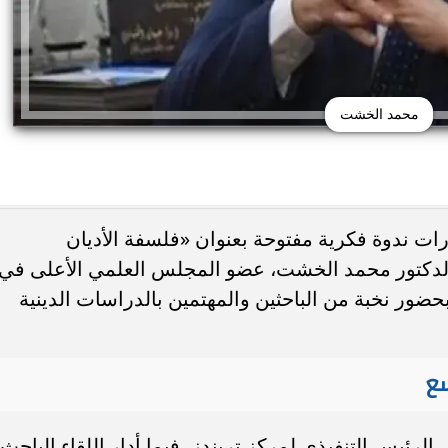
محمد الخشت
ت ندوة فكرية مفتوحة بعنوان «فلسفة الأديان
 الدكتور محمد الخشت، عضو المجلس العلمي الأعلى في
تظلمات الثانوية العامة 2026.. التعليم تحدد
بحضور نخبة من الباحثين والمهتمين بالدراسات الدينية
النهائي وخطوات تقديم
جامعة دمنهور تكشف تفاصيل كلية ال
لطلب
البيطري.. 24 قسمًا و3 برامج مميزة...
ع
رئيس التنفيذي لمركز تريندز، فيما أدار اللقاء الباحث