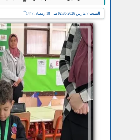
هـ
السبت
7 مارس 2026
02:35 مـ
18 رمضان 1447