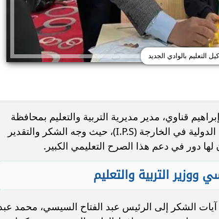
يل التعليم بالوادي الجديد
براهيم قناوي، مدير مديرية التربية والتعليم بمحافظة
الوادي الجديد، بزيارة المدرسة الرسمية الدولية في الخارجة (I.P.S)، حيث وجه الشكر والتقدير
تظلمات الثانوية العامة 2026.. التعليم تحدد
لها دور في دعم هذا الصرح التعليمي الكبير.
النهائي وخطوات تقديم
جامعة دمنهور تكشف تفاصيل كلية ال
لطلب
البيطري.. 24 قسمًا و3 برامج مميزة...
 ووزير التربية والتعليم
 آيات الشكر إلى الرئيس عبد الفتاح السيسي، محمد عبد