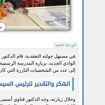
وك
مي عبد المجيد
في مستهل جولته التفقدية، قام الدكتور إ
إلى عدد من الشخصيات البارزة التي كان 
تنسيق الجامعات 2026.. التعليم تتيح تعديل
الضوابط والموعد 
الرغبات أكثر من مرة حتى الأحد...
ا
الشكر والتقدير للرئيس السيسي
وخلال زيارته، وجه الدكتور قناوي أسمى