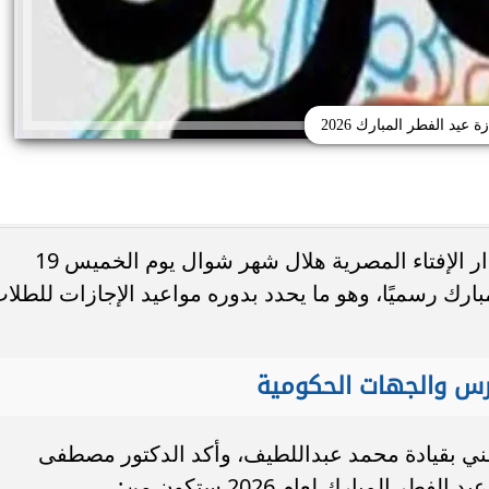
ة عيد الفطر المبارك 2026
مع اقتراب نهاية شهر رمضان، يستطلع دار الإفتاء المصرية هلال شهر شوال يوم الخميس 19
فطر المبارك رسميًا، وهو ما يحدد بدوره مواعيد الإجازات للطلا
تظلمات الثانوية العامة 2026.. التعليم تحدد
النهائي وخطوات تقديم
جامعة دمنهور تكشف تفاصيل كلية ال
لطلب
البيطري.. 24 قسمًا و3 برامج مميزة...
ارس والجهات الحكومية
الفني بقيادة محمد عبداللطيف، وأكد الدكتور مصطفى
المبارك لعام 2026 ستكون من: