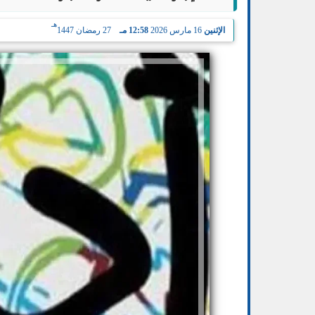
هـ
الإثنين
16 مارس 2026
12:58 مـ
27 رمضان 1447