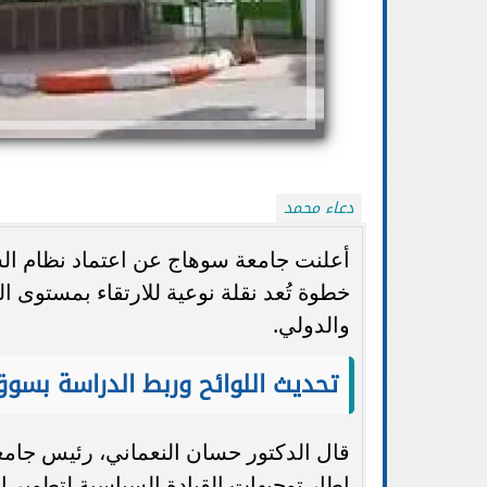
دعاء محمد
أعلنت جامعة سوهاج عن اعتماد نظام ال
خطوة تُعد نقلة نوعية للارتقاء بمستوى 
والدولي.
تطور جديد في أزمة طالبة الـ4%.. ريم: أوراق
اعتماد دولي لكلية ا
الإجابة ليست لي
العربية من الهيئة الألماني
تحديث اللوائح وربط الدراسة بسو
قال الدكتور حسان النعماني، رئيس جامع
إطار توجيهات القيادة السياسية لتطوير ا