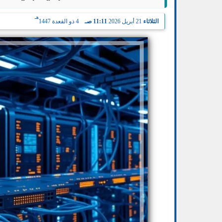
هـ
الثلاثاء
21 أبريل 2026
11:11 صـ
4 ذو القعدة 1447