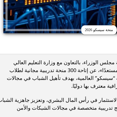
منحة سيسكو 2026
مجلس الوزراء، بالتعاون مع وزارة التعليم العالي
والبحث العلمي، ومن خلال مبادرة «كن مستعدًا»، عن إتاحة 300 منحة تدريبية مجانية لطلاب
اهج المتداولة للبكالوريا
 “سيسكو” العالمية، بهدف تأهيل الشباب في مجالات
لإعلان الرسمي قبل نهاية
خبيرة فنلندية: إذا فشل طالب في الفه
غسطس
فالمشكلة ليست فيه.. بل في...
فية معترف بها دوليًا.
الاستثمار في رأس المال البشري، وتعزيز جاهزية الشبا
ج تدريبية متخصصة في مجالات الشبكات والأمن