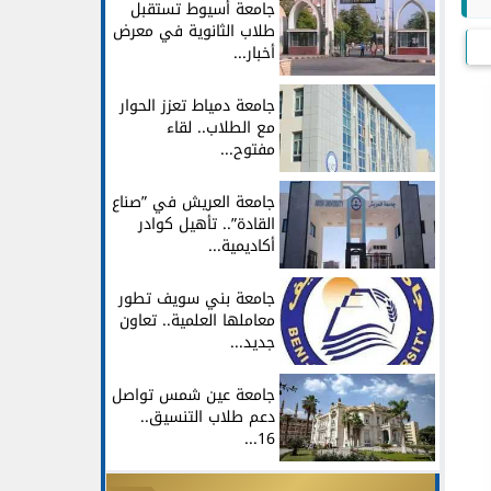
جامعة أسيوط تستقبل
طلاب الثانوية في معرض
أخبار...
جامعة دمياط تعزز الحوار
مع الطلاب.. لقاء
مفتوح...
جامعة العريش في ”صناع
القادة”.. تأهيل كوادر
أكاديمية...
جامعة بني سويف تطور
معاملها العلمية.. تعاون
جديد...
جامعة عين شمس تواصل
دعم طلاب التنسيق..
16...