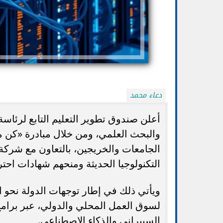
دعاء محمد
أعلن صندوق تطوير التعليم التابع لرئاسة 
وزارة التعليم: المن
الجامعات والخريجين، بالتعاون مع شركة
تظلمات الثانوية العامة 2026.. التعليم: تعديل
المصرية مزيفة.. وا
الدرجات ورد الرسوم للطلاب المستحقين
أ
التكنولوجيا الحديثة ومنحهم شهادات احترا
ويأتي ذلك في إطار توجهات الدولة نحو 
لسوق العمل المحلي والدولي، عبر برام
السيبراني والذكاء الاصطناعي.