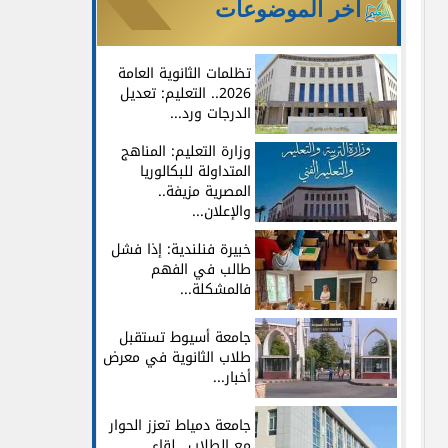
آخر الموضوعات
تظلمات الثانوية العامة
2026.. التعليم: تعديل
الدرجات ورد...
وزارة التعليم: المناهج
المتداولة للبكالوريا
المصرية مزيفة..
والإعلان...
خبيرة فنلندية: إذا فشل
طالب في الفهم
فالمشكلة...
جامعة أسيوط تستقبل
طلاب الثانوية في معرض
أخبار...
جامعة دمياط تعزز الحوار
مع الطلاب.. لقاء