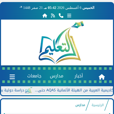
هـ
الخميس
6 أغسطس 2026
05:42 مـ
21 صفر 1448
أخبار
مدارس
جامعات
ة من الهيئة الألمانية AQAS حتى...
دراسة دولية بجامعة بو
الرئيسية
مدارس