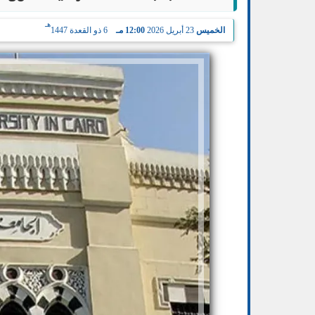
هـ
الخميس
23 أبريل 2026
12:00 مـ
6 ذو القعدة 1447