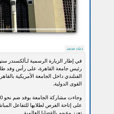
دعاء محمد
في إطار الزيارة الرسمية لـألكسندر س
رئيس جامعة القاهرة، على رأس وفد طلاب
الفنلندي داخل الجامعة الأمريكية بالقاهرة
تنسيق الجامعات 2026.. التعليم تتيح تعديل
الضوابط والموعد 
الرغبات أكثر من مرة حتى الأحد...
ا
القوى الدولية.
على إتاحة الفرص لطلابها للتفاعل المبا
تعزز وعيهم بالقضايا العالمية.