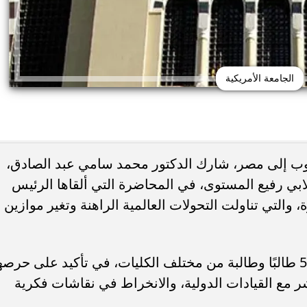
الجامعة الأمريكية
توب إلى مصر، شارك الدكتور محمد سامي عبد الصادق،
ي رفيع المستوى، في المحاضرة التي ألقاها الرئيس
تظلمات الثانوية العامة 2026.. التعليم تحدد
، والتي تناولت التحولات العالمية الراهنة وتغير موازين
النهائي وخطوات تقديم
جامعة دمنهور تكشف تفاصيل كلية ال
لطلب
البيطري.. 24 قسمًا و3 برامج مميزة...
وجاءت مشاركة الجامعة بوفد ضم نحو 50 طالبًا وطالبة من مختلف الكليات، في تأكيد على حرص
شر مع القيادات الدولية، والانخراط في نقاشات فكرية