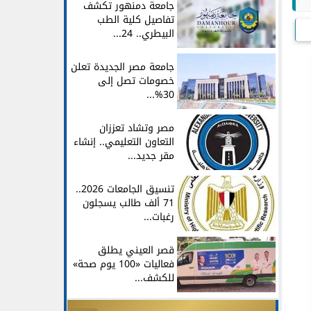
جامعة دمنهور تكشف
تفاصيل كلية الطب
البيطري.. 24...
جامعة مصر الجديدة تعلن
خصومات تصل إلى
30%...
مصر وتشاد تعززان
التعاون التعليمي.. إنشاء
مقر جديد...
تنسيق الجامعات 2026..
71 ألف طالب يسجلون
رغبات...
قصر العيني يطلق
فعاليات «100 يوم صحة»
للكشف...