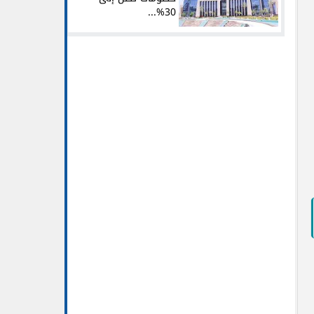
30%...