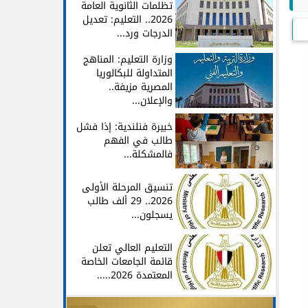
تظلمات الثانوية العامة
2026.. التعليم: تعديل
الدرجات ورد...
وزارة التعليم: المناهج
المتداولة للبكالوريا
المصرية مزيفة..
والإعلان...
خبيرة فنلندية: إذا فشل
طالب في الفهم
فالمشكلة...
تنسيق المرحلة الأولى
2026.. 29 ألف طالب
يسجلون...
التعليم العالي تعلن
قائمة الجامعات الخاصة
المعتمدة 2026.....