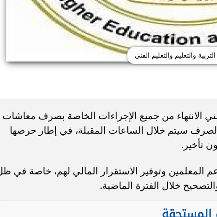
التربية والتعليم والتعليم الفني
الفني الانتهاء من جميع الإجراءات الخاصة بصرف معاشات
مؤكدة أن الصرف سيتم خلال الساعات المقبلة، في إطار حرصها
اهج المتداولة للبكالوريا
ن تأخير.
لإعلان الرسمي قبل نهاية
خبيرة فنلندية: إذا فشل طالب في الفه
غسطس
فالمشكلة ليست فيه.. بل في...
 المعلمين وتوفير الاستقرار المالي لهم، خاصة في ظل
والتصحيح خلال الفترة الماضية.
 المستحقة