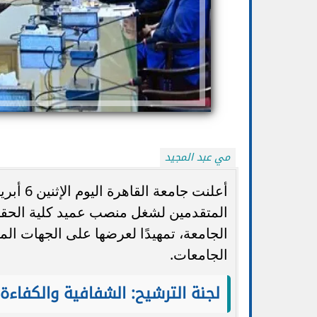
مي عبد المجيد
المتقدمين لشغل منصب عميد كلية الحقو
تنسيق الجامعات 2026.. التعليم تتيح تعديل
الضوابط والموعد 
الرغبات أكثر من مرة حتى الأحد...
ا
الجامعة، تمهيدًا لعرضها على الجهات المخت
الجامعات.
لجنة الترشيح: الشفافية والكفاءة