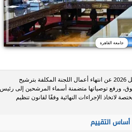
جامعة القاهرة
أعلنت جامعة القاهرة اليوم الإثنين 6 أبريل 2026 عن انتهاء أعمال اللجنة المكلفة بترشيح
تظلمات الثانوية العامة 2026.. التعليم تحدد
ق، ورفع توصياتها متضمنة أسماء المرشحين إلى رئيس
النهائي وخطوات تقديم
جامعة دمنهور تكشف تفاصيل كلية ال
لطلب
البيطري.. 24 قسمًا و3 برامج مميزة...
صة لاتخاذ الإجراءات النهائية وفقًا لقانون تنظيم
 أساس التقييم