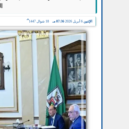
ال
هـ
الإثنين
6 أبريل 2026
07:36 مـ
18 شوال 1447