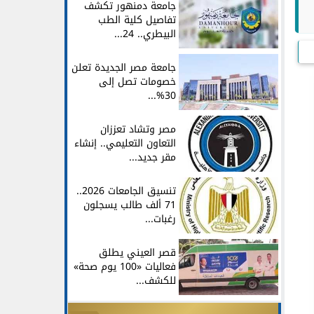
جامعة دمنهور تكشف
تفاصيل كلية الطب
البيطري.. 24...
جامعة مصر الجديدة تعلن
خصومات تصل إلى
30%...
مصر وتشاد تعززان
التعاون التعليمي.. إنشاء
مقر جديد...
تنسيق الجامعات 2026..
71 ألف طالب يسجلون
رغبات...
قصر العيني يطلق
فعاليات «100 يوم صحة»
للكشف...