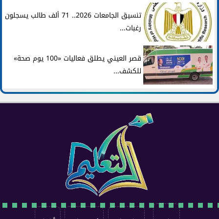
تنسيق الجامعات 2026.. 71 ألف طالب يسجلون
رغبات...
قصر العيني يطلق فعاليات «100 يوم صحة»
للكشف...