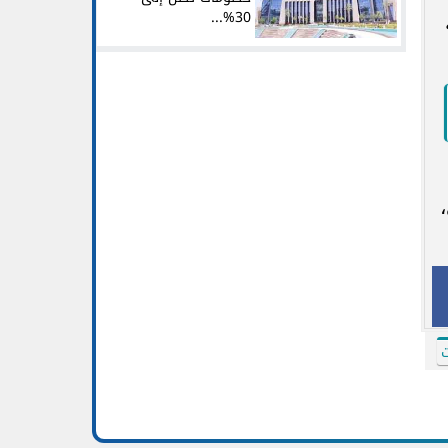
30%...
ت