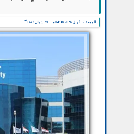
هـ
الجمعة
17 أبريل 2026
04:38 مـ
29 شوال 1447