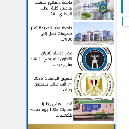
جامعة دمنهور تكشف
تفاصيل كلية الطب
البيطري.. 24...
جامعة مصر الجديدة تعلن
خصومات تصل إلى
30%...
مصر وتشاد تعززان
التعاون التعليمي.. إنشاء
مقر جديد...
تنسيق الجامعات 2026..
71 ألف طالب يسجلون
رغبات...
قصر العيني يطلق
فعاليات «100 يوم صحة»
للكشف...