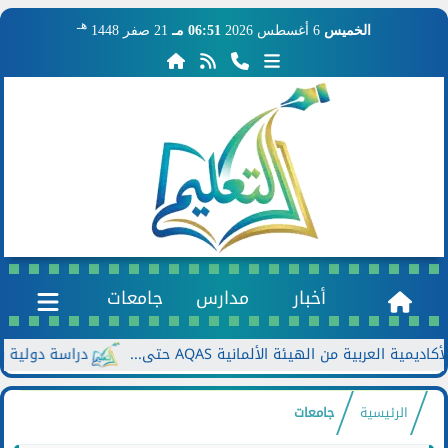
هـ
الخميس
6 أغسطس 2026
06:51 مـ
21 صفر 1448
أخبار
مدارس
جامعات
 من الهيئة الألمانية AQAS حتى...
دراسة دولية بجامعة بول
الرئيسية
جامعات