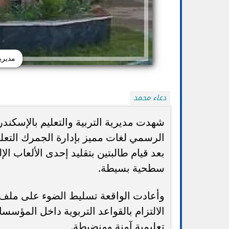
مديرية
دعاء محمد
شهدت مديرية التربية والتعليم بالإسكندر
الرسمي لغات مميز بإدارة الجمرك التعليم
التعليم العالي ت
بعد قيام طالبتين بتقليد إحدى الألعاب 
تنسيق الجامعات 2026.. موعد بدء المرحلة
لتعريف طلاب الثانوي
الثانية وخطوات تسجيل الرغبات إلكترونيًا
سطحية بسيطة.
وأعادت الواقعة تسليط الضوء على ملف 
الالتزام بالقواعد التربوية داخل المؤسس
تعليمية آمنة ومنضبطة.