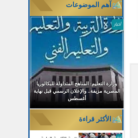
آهم الموضوعات
أخبار
وزارة التعليم: المناهج المتداولة للبكالوريا
ليم: تعديل
المصرية مزيفة.. والإعلان الرسمي قبل نهاية
خبيرة فنل
ين
أغسطس
فالمش
الأكثر قراءة
أخبار