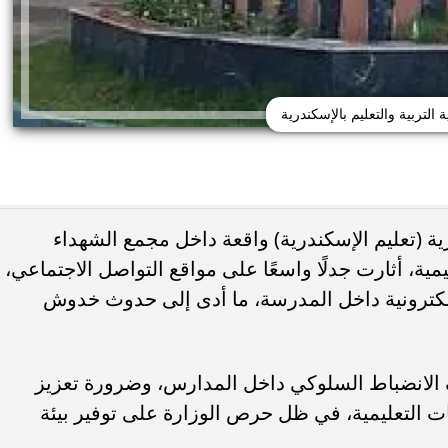
 التربية والتعليم بالإسكندرية
ية (تعليم الإسكندرية) واقعة داخل مجمع الشهداء
ية، أثارت جدلًا واسعًا على مواقع التواصل الاجتماعي،
طلق سلسلة إنفوجرافات
الإلكترونية داخل المدرسة، ما أدى إلى حدوث خدوش
ة العامة بكليات الجامعات
تظلمات الثانوية العامة 2026.. التع
قبل...
الدرجات ورد الرسوم للطلاب المستحق
الانضباط السلوكي داخل المدارس، وضرورة تعزيز
ات التعليمية، في ظل حرص الوزارة على توفير بيئة