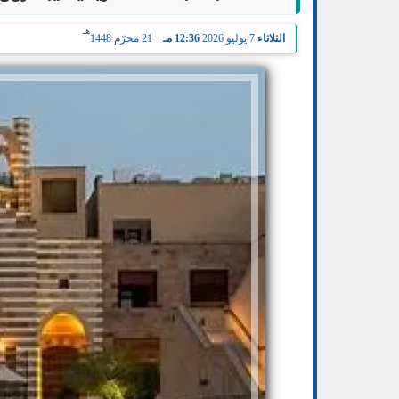
هـ
الثلاثاء
7 يوليو 2026
12:36 مـ
21 محرّم 1448