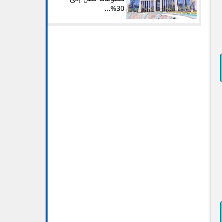
30%...