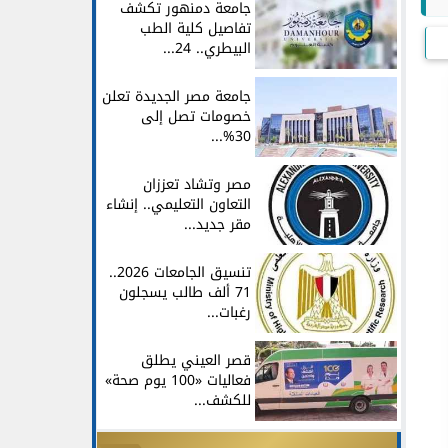
جامعة دمنهور تكشف
تفاصيل كلية الطب
البيطري.. 24...
جامعة مصر الجديدة تعلن
خصومات تصل إلى
30%...
مصر وتشاد تعززان
التعاون التعليمي.. إنشاء
مقر جديد...
تنسيق الجامعات 2026..
71 ألف طالب يسجلون
رغبات...
قصر العيني يطلق
فعاليات «100 يوم صحة»
للكشف...