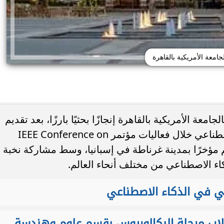
لجامعة الأمريكية بالقاهرة
ة الأمريكية بالقاهرة إنجازًا بحثيًا بارزًا، بعد تقديم
بحث مبتكر حول نموذج جديد للذكاء الاصطناعي خلال فعاليات مؤتمر IEEE Conference on
تظلمات الثانوية العامة 2026.. التعليم تحدد
Artificial In، الذي أقيم مؤخرًا بمدينة غرناطة في إسبانيا، وسط مشاركة نخبة
النهائي وخطوات تقديم
جامعة دمنهور تكشف تفاصيل كلية ال
لطلب
البيطري.. 24 قسمًا و3 برامج مميزة...
ء الاصطناعي من مختلف أنحاء العالم.
ي في الذكاء الاصطناعي
لاب مرحلة البكالوريوس بقسم علوم وهندسة