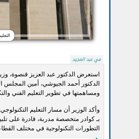
التعليم العال
مي عبد المجيد
استعرض الدكتور عبد العزيز قنصوة، وزير 
الدكتور أحمد الجيوشي، أمين المجلس الأع
ومساهمتها في تطوير التعليم الفني وال
تنسيق المرحلة الأولى 2026.. ساعات حاسمة
قبل غلق باب تسجيل الرغبات
النتيجة وم
وأكد الوزير أن مسار التعليم التكنولوجي
بـ كوادر متخصصة مدربة، قادرة على تلبي
التطورات التكنولوجية في مختلف القطا