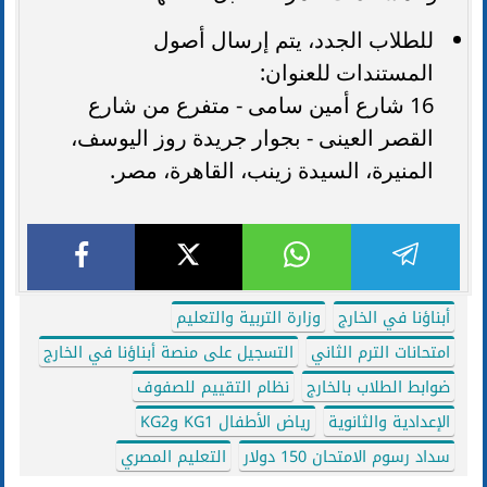
للطلاب الجدد، يتم إرسال أصول
المستندات للعنوان:
16 شارع أمين سامى - متفرع من شارع
القصر العينى - بجوار جريدة روز اليوسف،
المنيرة، السيدة زينب، القاهرة، مصر.
أبناؤنا في الخارج
وزارة التربية والتعليم
امتحانات الترم الثاني
التسجيل على منصة أبناؤنا في الخارج
ضوابط الطلاب بالخارج
نظام التقييم للصفوف
الإعدادية والثانوية
رياض الأطفال KG1 وKG2
سداد رسوم الامتحان 150 دولار
التعليم المصري